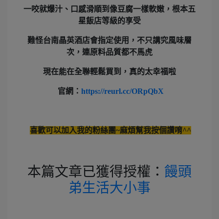
一咬就爆汁、口感滑順到像豆腐一樣軟嫩，根本五
星飯店等級的享受
難怪
台南晶英酒店會指定使用
，不只講究風味層
次，連原料品質都不馬虎
現在能在全聯輕鬆買到，真的太幸福啦
官網：
https://reurl.cc/ORpQbX
喜歡可以加入我的粉絲團~麻煩幫我按個讚唷^^
本篇文章已獲得授權：
饅頭
弟生活大小事