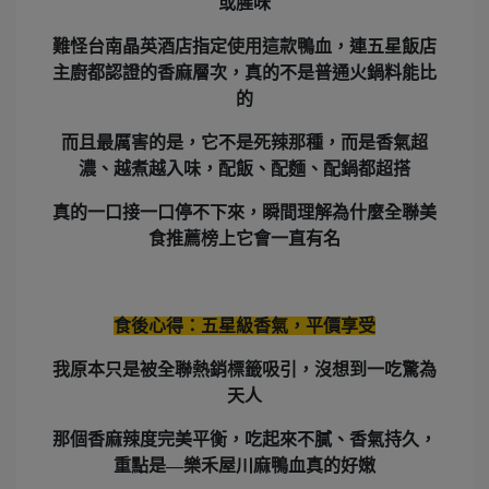
或腥味
難怪
台南晶英酒店指定使用
這款鴨血，連五星飯店
主廚都認證的香麻層次，真的不是普通火鍋料能比
的
而且最厲害的是，它不是死辣那種，而是香氣超
濃、越煮越入味，配飯、配麵、配鍋都超搭
真的一口接一口停不下來，瞬間理解為什麼
全聯美
食推薦榜上它會一直有名
食後心得：五星級香氣，平價享受
我原本只是被
全聯熱銷標籤
吸引，沒想到一吃驚為
天人
那個香麻辣度完美平衡，吃起來不膩、香氣持久，
重點是—
樂禾屋川麻鴨血
真的好嫩