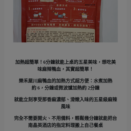
加熱超簡單！
6
分鐘就能上桌的五星美味，想吃美
味麻辣鴨血，其實超簡單！
樂禾屋川麻鴨血的加熱方式超方便：
水煮加熱
約
6，
分鐘
或微波爐加熱約
2
分鐘
就能立刻享受那香麻濃郁、滑嫩入味的
五星級麻辣
風味
完全不需要開火、不用備料，輕鬆幾分鐘就能把台
南晶英酒店的指定料理搬上自己餐桌