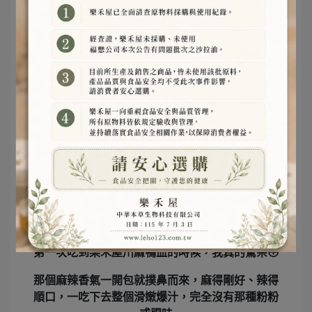
香麻濃郁、滑嫩入味！五星飯店也愛的鴨血風味
第一次吃到
樂禾屋川麻鴨血
的時候，我真的驚呆😳
那個麻辣香氣一開包就撲鼻而來，麻得剛好、辣得
順口，一吃下去整個滑嫩爆汁，完全沒有那種粉粉