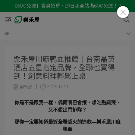
【600免運】會員招募．即日起全站滿600免運！！
樂禾屋川麻鴨血推薦｜台南晶英
酒店五星指定品牌，全聯也買得
到！創意料理輕鬆上桌
樂禾屋
2025-11-01
你是不是跟我一樣，偶爾嘴巴會癢，想吃點麻辣、
又不想出門排隊？
那你一定要知道最近全聯超火的這款—
樂禾屋川麻
鴨血