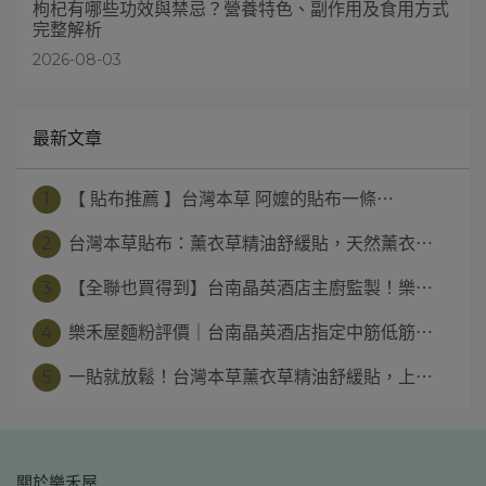
枸杞有哪些功效與禁忌？營養特色、副作用及食用方式
完整解析
2026-08-03
最新文章
1
【 貼布推薦 】台灣本草 阿嬤的貼布一條⋯
2
台灣本草貼布：薰衣草精油舒緩貼，天然薰衣⋯
3
【全聯也買得到】台南晶英酒店主廚監製！樂⋯
4
樂禾屋麵粉評價｜台南晶英酒店指定中筋低筋⋯
5
一貼就放鬆！台灣本草薰衣草精油舒緩貼，上⋯
關於樂禾屋