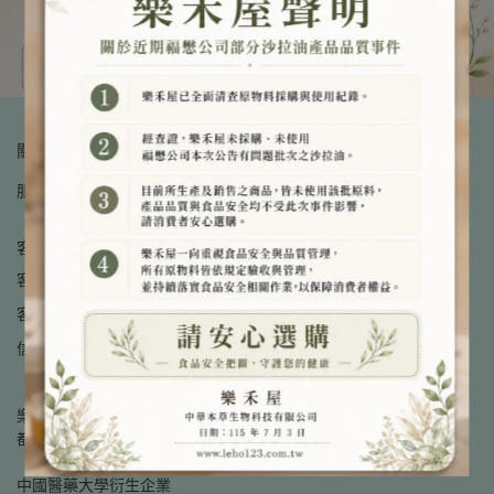
關於樂禾屋
服務條款
退款政策
隱私政策
聯絡我們
客服資訊
客服專線：04-24713737
客服時間：10:00-17:00
信箱：service@leho123.com.tw
樂禾屋以本草研究為基礎，堅持打造安心食品、商品，讓每個家庭
都能輕鬆擁有踏實的安心。
中國醫藥大學衍生企業