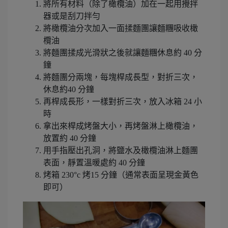
將所有材料（除了橄欖油）加在一起用攪拌
器或是刮刀拌勻
將橄欖油分次加入一面揉麵團讓麵糰吸收橄
欖油
將麵團揉成光滑狀之後就讓麵糰休息約 40 分
鐘
將麵團分兩塊，每塊桿成長型，對折三次，
休息約40 分鐘
再桿成長形，一樣對折三次，放入冰箱 24 小
時
拿出來桿成烤盤大小，再烤盤淋上橄欖油，
放置約 40 分鐘
用手指壓出孔洞，將鹽水及橄欖油淋上麵團
表面，靜置溫暖處約 40 分鐘
烤箱 230°c 烤15 分鐘（通常表面呈現金黃色
即可）