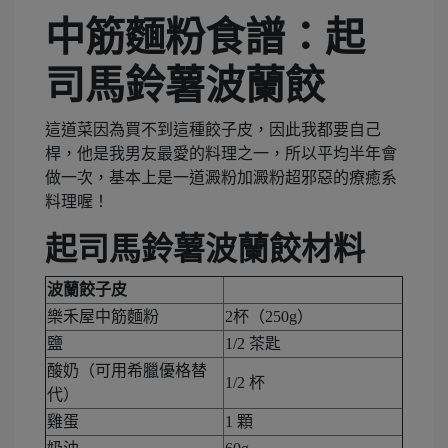
中筋麵粉食譜：起
司馬鈴薯波蘭餃
這道菜因為買不到這種餃子皮，因此我都要自己
桿，他是我男友最愛的料理之一，所以平均半年會
做一次，基本上是一道澱粉加澱粉超邪惡的療癒系
料理喔！
起司馬鈴薯波蘭餃材料
波蘭餃子皮
樂禾屋中筋麵粉
2杯（250g）
鹽
1/2 茶匙
酸奶（可用希臘優格替
1/2 杯
代）
雞蛋
1 顆