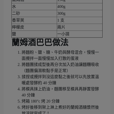
水
400g
二砂
300g
香草莢
1 支
檸檬皮
兩片
鹽
一小搓
蘭姆酒巴巴做法
將麵粉、鹽、糖、牛奶與酵母混合，慢慢一
面攪拌一面慢慢加入打散的蛋液
將麵團揉成型後再分次加入奶油讓麵糰吸收
（麵團偏濕軟黏手是正常）
揉捏或攪拌到沒這麼黏之後就可以先放置溫
暖處發酵約 40 分鐘
將模具抹上奶油，麵團移至模具再靜置發酵
40 分鐘
烤箱 180°c 烤 20 分鐘
烤好後移到架上淋上煮好的蘭姆酒糖漿然後
放涼就完成了！