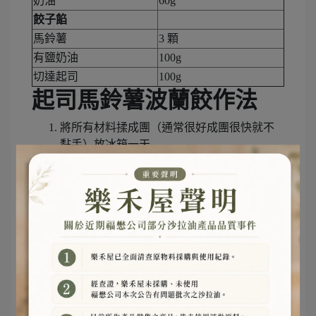
奶油
60g
餃子餡
馬鈴薯
3 顆
有鹽奶油
100g
切達起司
100g
起司馬鈴薯波蘭餃作法
將所有材料揉成團（通常很好成團很快就不
黏手）放冰箱一天
將馬鈴薯煮熟壓成薯泥，趁熱加入奶油與起
司攪拌均勻
包成餃子！建議麵團可以多分幾份，還沒用
到的先冰冰箱比較好操作