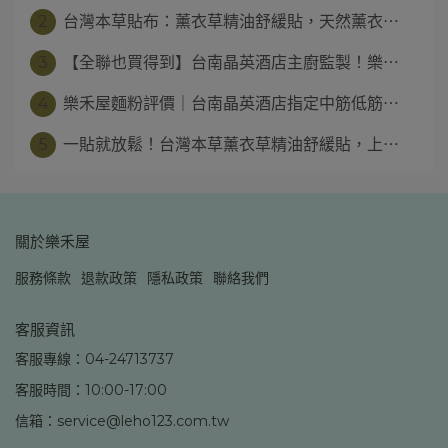
2
台灣本草貼布：薰衣草精油舒緩貼，天然薰衣⋯
3
【全聯也買得到】台南晶英酒店主廚監製！樂⋯
4
樂禾屋麵粉評價｜台南晶英酒店指定中筋低筋⋯
5
一貼就放鬆！台灣本草薰衣草精油舒緩貼，上⋯
關於樂禾屋
服務條款
退款政策
隱私政策
聯絡我們
客服資訊
客服專線：04-24713737
客服時間：10:00-17:00
信箱：service@leho123.com.tw