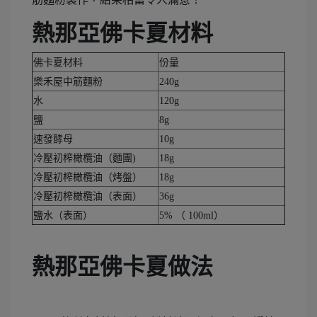
熱那亞佛卡夏材料
佛卡夏材料
份量
樂禾屋中筋麵粉
240g
水
120g
鹽
8g
速發酵母
10g
冷壓初榨橄欖油（麵團)
18g
冷壓初榨橄欖油（烤盤）
18g
冷壓初榨橄欖油（表面）
36g
鹽水（表面）
5% （ 100ml）
熱那亞佛卡夏做法