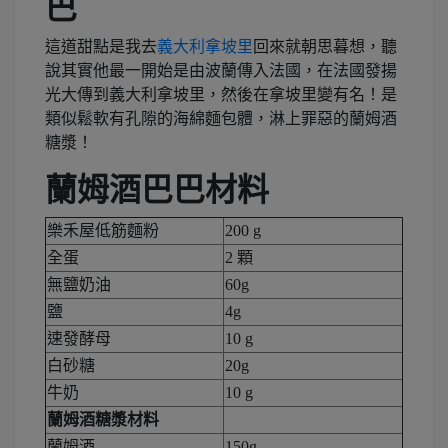
巴
這道甜點是我去
義大利拿坡里
回來就朝思暮想，聽
說其實他最一開始是由波蘭傳入法國，在法國發揚
光大傳到義大利拿坡里，然後在拿坡里變有名！是
類似鬆軟有孔隙的海綿麵包體，淋上罪惡的蘭姆酒
糖漿！
蘭姆酒巴巴材料
樂禾屋低筋麵粉
200 g
全蛋
2 顆
無鹽奶油
60g
鹽
4g
速發酵母
10 g
白砂糖
20g
牛奶
10 g
蘭姆酒糖漿材料
蘭姆酒
150g